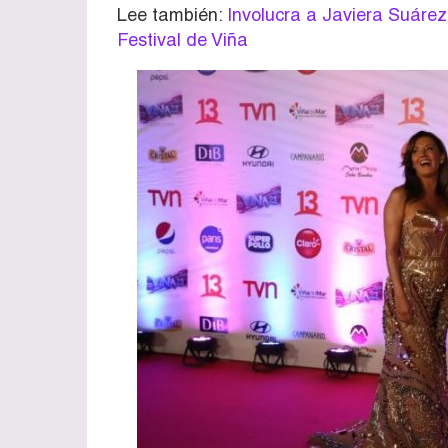
Lee también:
Involucra a Javiera Suárez
Festival de Viña