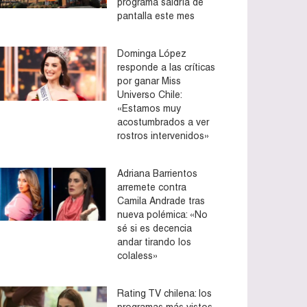
programa saldría de
pantalla este mes
Dominga López
responde a las críticas
por ganar Miss
Universo Chile:
«Estamos muy
acostumbrados a ver
rostros intervenidos»
Adriana Barrientos
arremete contra
Camila Andrade tras
nueva polémica: «No
sé si es decencia
andar tirando los
colaless»
Rating TV chilena: los
programas más vistos