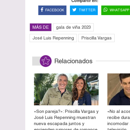
Compartir en:
FACEBOOK
TWITTER
WHATSAPP
MÁS DE
gala de viña 2023
José Luis Repenning
Priscilla Vargas
Relacionados
«Son pareja?»: Priscilla Vargas y
«No al acos
José Luis Repenning muestran
recibe dura
nueva escapada juntos y
incomodar 
encienden rumores de romance
televisión