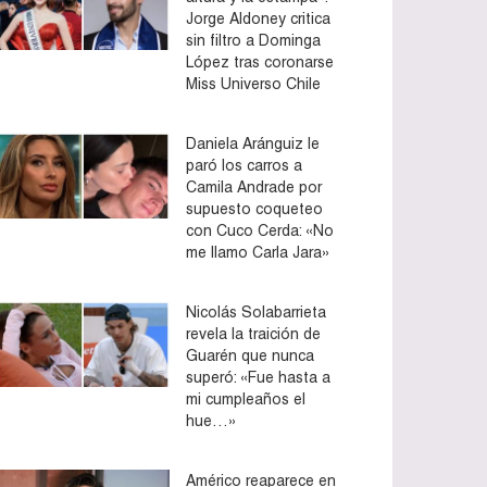
Jorge Aldoney critica
sin filtro a Dominga
López tras coronarse
Miss Universo Chile
Daniela Aránguiz le
paró los carros a
Camila Andrade por
supuesto coqueteo
con Cuco Cerda: «No
me llamo Carla Jara»
Nicolás Solabarrieta
revela la traición de
Guarén que nunca
superó: «Fue hasta a
mi cumpleaños el
hue…»
Américo reaparece en