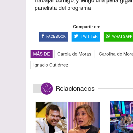
trabajar contigo, y tengo una pena gigan
panelista del programa.
Compartir en:
FACEBOOK
TWITTER
WHATSAPP
MÁS DE
Carola de Moras
Carolina de Mor
Ignacio Gutiérrez
Relacionados