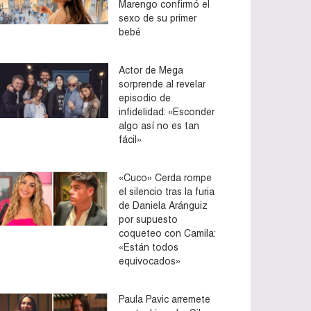
Marengo confirmó el
sexo de su primer
bebé
Actor de Mega
sorprende al revelar
episodio de
infidelidad: «Esconder
algo así no es tan
fácil»
«Cuco» Cerda rompe
el silencio tras la furia
de Daniela Aránguiz
por supuesto
coqueteo con Camila:
«Están todos
equivocados»
Paula Pavic arremete