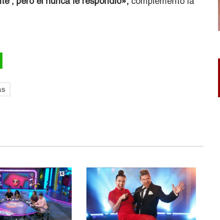
te’, pero él nunca le respondió»,
complementó la
as