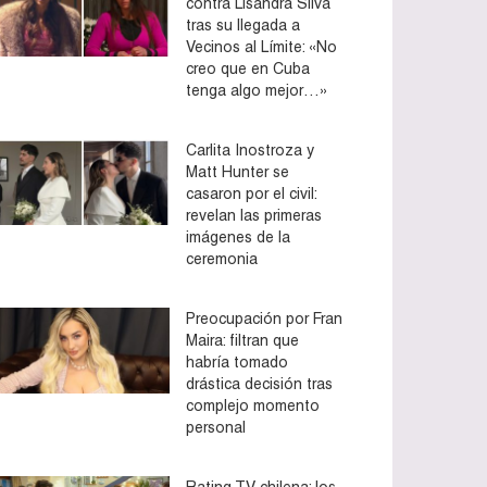
contra Lisandra Silva
tras su llegada a
Vecinos al Límite: «No
creo que en Cuba
tenga algo mejor…»
Carlita Inostroza y
Matt Hunter se
casaron por el civil:
revelan las primeras
imágenes de la
ceremonia
Preocupación por Fran
Maira: filtran que
habría tomado
drástica decisión tras
complejo momento
personal
Rating TV chilena: los