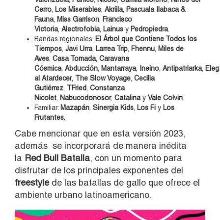
Cerro
,
Los Miserables
,
Akriila
,
Pascuala Ilabaca &
Fauna
,
Miss Garrison
,
Francisco
Victoria
,
Alectrofobia
,
Lainus
y
Pedropiedra
.
Bandas regionales:
El Árbol que Contiene Todos los
Tiempos
,
Javi Urra
,
Larrea Trip
,
Fhennu
,
Miles de
Aves
,
Casa Tomada
,
Caravana
Cósmica
,
Abducción
,
Mantarraya
,
Ineino
,
Antipatriarka
,
Eleg
al Atardecer
,
The Slow Voyage
,
Cecilia
Gutiérrez
,
TFried
,
Constanza
Nicolet
,
Nabucodonosor
,
Catalina
y
Vale Colvin
.
Familiar:
Mazapán
,
Sinergia Kids
,
Los Fi
y
Los
Frutantes
.
Cabe mencionar que en esta versión 2023,
además se incorporará de manera inédita
la
Red Bull Batalla
, con un momento para
disfrutar de los principales exponentes del
freestyle
de las batallas de gallo que ofrece el
ambiente urbano latinoamericano.