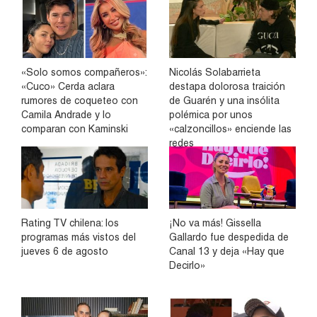
«Solo somos compañeros»:
Nicolás Solabarrieta
«Cuco» Cerda aclara
destapa dolorosa traición
rumores de coqueteo con
de Guarén y una insólita
Camila Andrade y lo
polémica por unos
comparan con Kaminski
«calzoncillos» enciende las
redes
Rating TV chilena: los
¡No va más! Gissella
programas más vistos del
Gallardo fue despedida de
jueves 6 de agosto
Canal 13 y deja «Hay que
Decirlo»