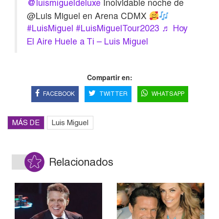
Inolvidable noche de
@luismigueldeluxe
@Luis Miguel en Arena CDMX
#LuisMiguel
#LuisMiguelTour2023
♬ Hoy
El Aire Huele a Ti – Luis Miguel
Compartir en:
FACEBOOK
TWITTER
WHATSAPP
MÁS DE
Luis Miguel
Relacionados