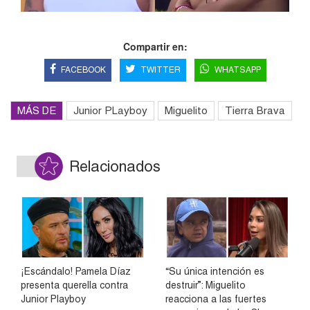
Compartir en:
FACEBOOK
TWITTER
WHATSAPP
MÁS DE
Junior PLayboy
Miguelito
Tierra Brava
Relacionados
¡Escándalo! Pamela Díaz
“Su única intención es
presenta querella contra
destruir”: Miguelito
Junior Playboy
reacciona a las fuertes