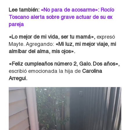
Lee también:
«No para de acosarme»: Rocío
Toscano alerta sobre grave actuar de su ex
pareja
«Lo mejor de mi vida, ser tu mamá»,
expresó
Mayte. Agregando:
«Mi luz, mi mejor viaje, mi
almíbar del alma, mis ojos».
«Feliz cumpleaños número 2, Galo. Dos años»,
escribió emocionada la hija de
Carolina
Arregui.
Reproductor
de
vídeo