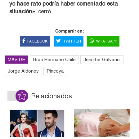
yo hace rato podría haber comentado esta
situación»
, cerró.
Compartir en:
FACEBOOK
TWITTER
WHATSAPP
MÁS DE
Gran Hermano Chile
Jennifer Galvarini
Jorge Aldoney
Pincoya
Relacionados