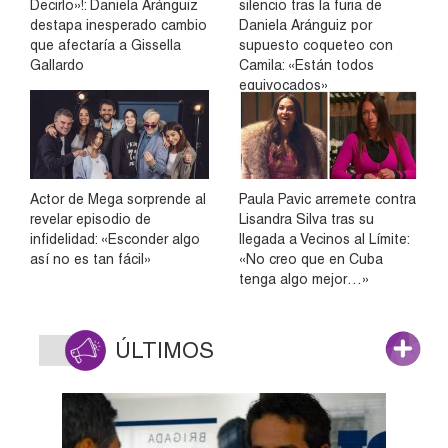
Decirlo»!: Daniela Aránguiz
silencio tras la furia de
destapa inesperado cambio
Daniela Aránguiz por
que afectaría a Gissella
supuesto coqueteo con
Gallardo
Camila: «Están todos
equivocados»
Actor de Mega sorprende al
Paula Pavic arremete contra
revelar episodio de
Lisandra Silva tras su
infidelidad: «Esconder algo
llegada a Vecinos al Límite:
así no es tan fácil»
«No creo que en Cuba
tenga algo mejor…»
ÚLTIMOS