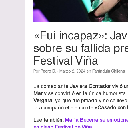
«Fui incapaz»: Ja
sobre su fallida p
Festival Viña
Por
Pedro D.
- Marzo 2, 2024 en
Farándula Chilena
La comediante
Javiera Contador vivió u
Mar
y se convirtió en la única humorista
Vergara
, ya que fue pifiada y no se llev
la acompañó el elenco de
«Casado con H
Lee también:
María Becerra se emociona 
en pleno Festival de Viña