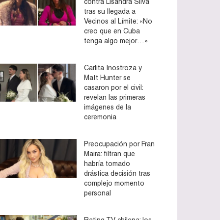
contra Lisandra Silva
tras su llegada a
Vecinos al Límite: «No
creo que en Cuba
tenga algo mejor…»
Carlita Inostroza y
Matt Hunter se
casaron por el civil:
revelan las primeras
imágenes de la
ceremonia
Preocupación por Fran
Maira: filtran que
habría tomado
drástica decisión tras
complejo momento
personal
Rating TV chilena: los