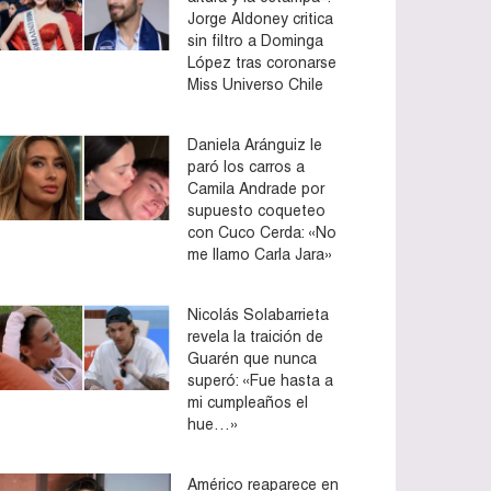
Jorge Aldoney critica
sin filtro a Dominga
López tras coronarse
Miss Universo Chile
Daniela Aránguiz le
paró los carros a
Camila Andrade por
supuesto coqueteo
con Cuco Cerda: «No
me llamo Carla Jara»
Nicolás Solabarrieta
revela la traición de
Guarén que nunca
superó: «Fue hasta a
mi cumpleaños el
hue…»
Américo reaparece en