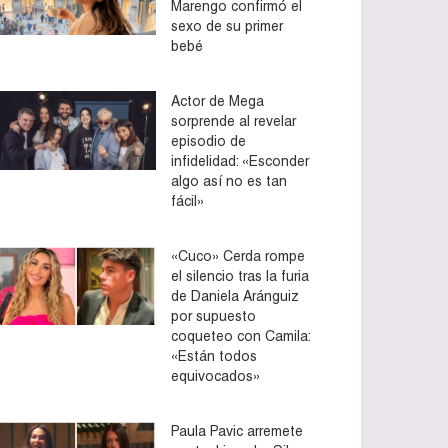
Marengo confirmó el
sexo de su primer
bebé
Actor de Mega
sorprende al revelar
episodio de
infidelidad: «Esconder
algo así no es tan
fácil»
«Cuco» Cerda rompe
el silencio tras la furia
de Daniela Aránguiz
por supuesto
coqueteo con Camila:
«Están todos
equivocados»
Paula Pavic arremete