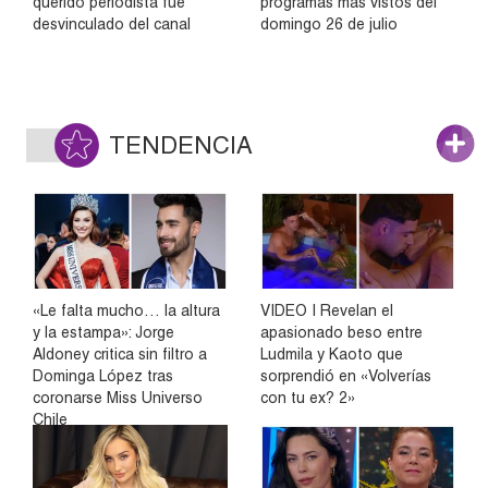
querido periodista fue
programas más vistos del
desvinculado del canal
domingo 26 de julio
TENDENCIA
«Le falta mucho… la altura
VIDEO | Revelan el
y la estampa»: Jorge
apasionado beso entre
Aldoney critica sin filtro a
Ludmila y Kaoto que
Dominga López tras
sorprendió en «Volverías
coronarse Miss Universo
con tu ex? 2»
Chile