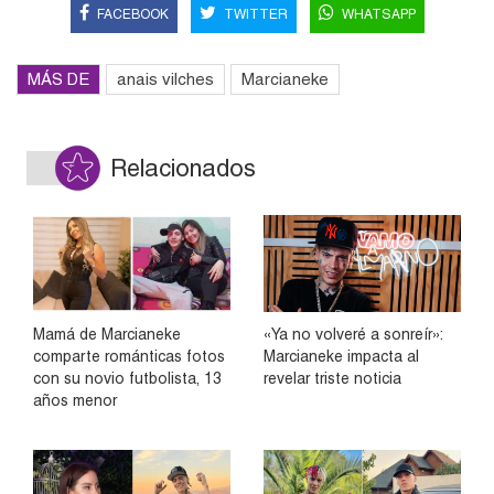
FACEBOOK
TWITTER
WHATSAPP
MÁS DE
anais vilches
Marcianeke
Relacionados
Mamá de Marcianeke
«Ya no volveré a sonreír»:
comparte románticas fotos
Marcianeke impacta al
con su novio futbolista, 13
revelar triste noticia
años menor