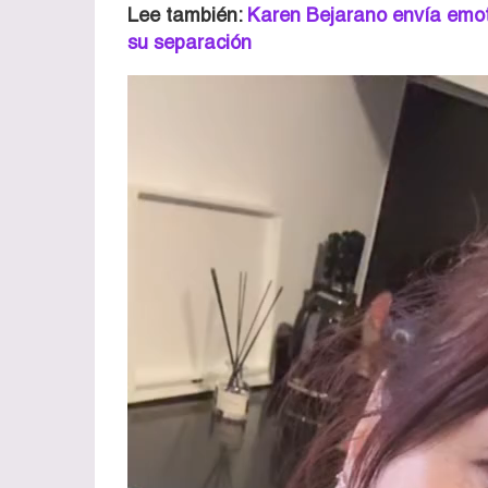
Lee también:
Karen Bejarano envía emot
su separación
Reproductor
de
vídeo