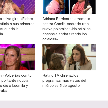
resivo giro, «Fiebre
Adriana Barrientos arremete
efinió a sus primeros
contra Camila Andrade tras
 así quedó la
nueva polémica: «No sé si es
ia
decencia andar tirando los
colaless»
n «Volverías con tu
Rating TV chilena: los
importante noticia
programas más vistos del
e dio a Ludmila y
miércoles 5 de agosto
eraba