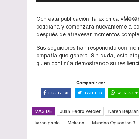
Con esta publicación, la ex chica
«Meka
cotidiana y comenzará nuevamente a com
después de atravesar momentos complej
Sus seguidores han respondido con mens
empatía que genera. Sin duda, esta et
quien continúa demostrando su resilienci
Compartir en:
FACEBOOK
TWITTER
WHATSAPP
MÁS DE
Juan Pedro Verdier
Karen Bejara
karen paola
Mekano
Mundos Opuestos 3