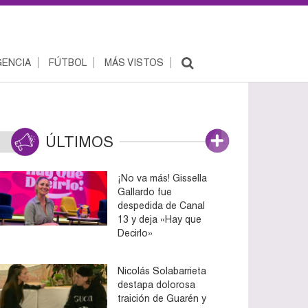
ENCIA
FÚTBOL
MÁS VISTOS
ÚLTIMOS
¡No va más! Gissella
Gallardo fue
despedida de Canal
13 y deja «Hay que
Decirlo»
Nicolás Solabarrieta
destapa dolorosa
traición de Guarén y