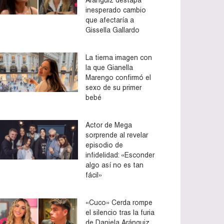
inesperado cambio
que afectaría a
Gissella Gallardo
La tierna imagen con
la que Gianella
Marengo confirmó el
sexo de su primer
bebé
Actor de Mega
sorprende al revelar
episodio de
infidelidad: «Esconder
algo así no es tan
fácil»
«Cuco» Cerda rompe
el silencio tras la furia
de Daniela Aránguiz