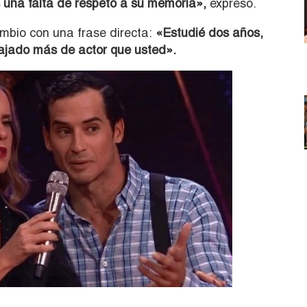
s una falta de respeto a su memoria»,
expresó.
mbio con una frase directa:
«Estudié dos años,
abajado más de actor que usted».