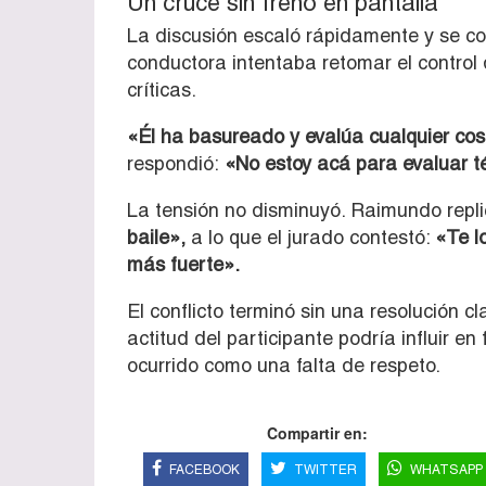
Un cruce sin freno en pantalla
La discusión escaló rápidamente y se con
conductora intentaba retomar el contro
críticas.
«Él ha basureado y evalúa cualquier cos
respondió:
«No estoy acá para evaluar té
La tensión no disminuyó. Raimundo repli
baile»,
a lo que el jurado contestó:
«Te l
más fuerte».
El conflicto terminó sin una resolución 
actitud del participante podría influir en
ocurrido como una falta de respeto.
Compartir en:
FACEBOOK
TWITTER
WHATSAPP