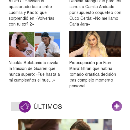
VIDEO | Revelan el
Daniela Aránguiz le paró los
apasionado beso entre
carros a Camila Andrade
Ludmila y Kaoto que
por supuesto coqueteo con
sorprendió en «Volverías
Cuco Cerda: «No me llamo
con tu ex? 2»
Carla Jara»
Nicolás Solabarrieta revela
Preocupación por Fran
la traición de Guarén que
Maira: filtran que habría
nunca superó: «Fue hasta a
tomado drástica decisión
mi cumpleaños el hue…»
tras complejo momento
personal
ÚLTIMOS