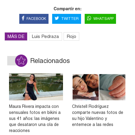
Compartir en:
FACEBOOK
TWITTER
WHATSAPP
MÁS DE
Luis Pedraza
Rojo
Relacionados
Maura Rivera impacta con
Christell Rodríguez
sensuales fotos en bikini a
comparte nuevas fotos de
sus 41 años: las imágenes
su hijo Valentino y
que desataron una ola de
enternece a las redes
reacciones