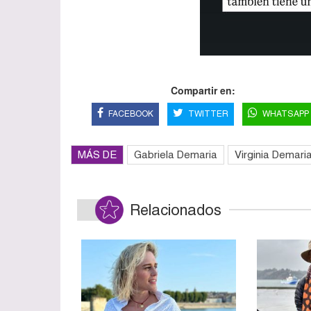
Compartir en:
FACEBOOK
TWITTER
WHATSAPP
MÁS DE
Gabriela Demaria
Virginia Demari
Relacionados