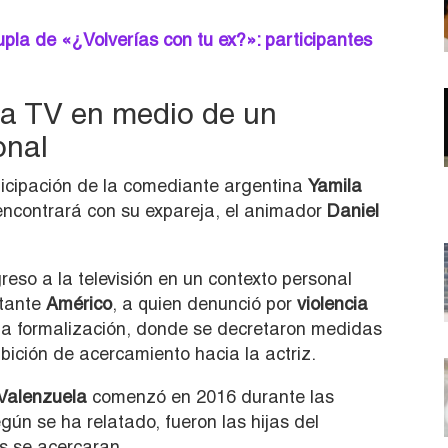
la de «¿Volverías con tu ex?»: participantes
la TV en medio de un
onal
rticipación de la comediante argentina
Yamila
eencontrará con su expareja, el animador
Daniel
eso a la televisión en un contexto personal
ntante
Américo
, a quien denunció por
violencia
na formalización, donde se decretaron medidas
bición de acercamiento hacia la actriz.
 Valenzuela
comenzó en 2016 durante las
ún se ha relatado, fueron las hijas del
 se acercaran.