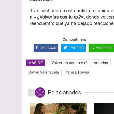
Tras confirmarse esta noticia, el anima
a
«¿Volverías con tu ex?»,
donde volverá
reencuentro que ya ha dejado reacciones
Compartir en:
FACEBOOK
TWITTER
WHATSAPP
MÁS DE
¿Volverías con tu ex?
Americo
Daniel Valenzuela
Yamila Reyna
Relacionados