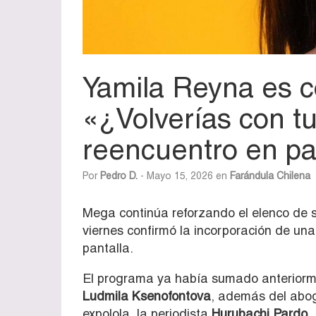
Yamila Reyna es 
«¿Volverías con tu
reencuentro en pa
Por
Pedro D.
- Mayo 15, 2026 en
Farándula Chilena
Mega continúa reforzando el elenco de s
viernes confirmó la incorporación de u
pantalla.
El programa ya había sumado anteriorm
Ludmila Ksenofontova
, además del abo
expolola, la periodista
Hurubachi Pardo
.