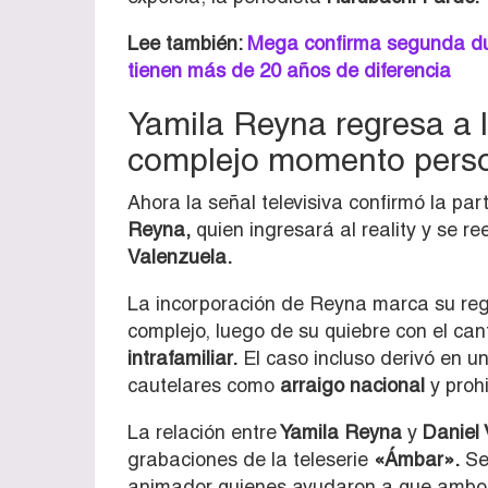
Lee también:
Mega confirma segunda dup
tienen más de 20 años de diferencia
Yamila Reyna regresa a 
complejo momento pers
Ahora la señal televisiva confirmó la pa
Reyna
,
quien ingresará al reality y se r
Valenzuela
.
La incorporación de Reyna marca su regr
complejo, luego de su quiebre con el ca
intrafamiliar.
El caso incluso derivó en u
cautelares como
arraigo nacional
y prohi
La relación entre
Yamila Reyna
y
Daniel
grabaciones de la teleserie
«Ámbar».
Seg
animador quienes ayudaron a que ambos