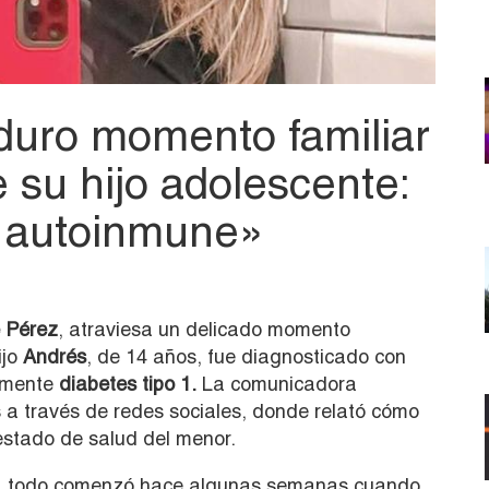
 duro momento familiar
e su hijo adolescente:
 autoinmune»
e Pérez
, atraviesa un delicado momento
ijo
Andrés
, de 14 años, fue diagnosticado con
amente
diabetes tipo 1.
La comunicadora
 a través de redes sociales, donde relató cómo
estado de salud del menor.
, todo comenzó hace algunas semanas cuando