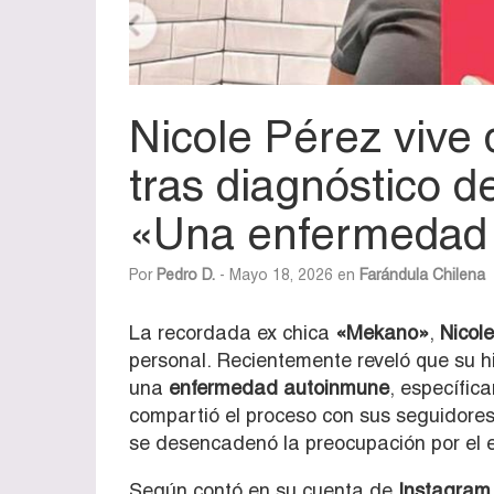
Nicole Pérez vive
tras diagnóstico d
«Una enfermedad
Por
Pedro D.
- Mayo 18, 2026 en
Farándula Chilena
La recordada ex chica
«Mekano»
,
Nicol
personal. Recientemente reveló que su h
una
enfermedad autoinmune
, específic
compartió el proceso con sus seguidores
se desencadenó la preocupación por el 
Según contó en su cuenta de
Instagram