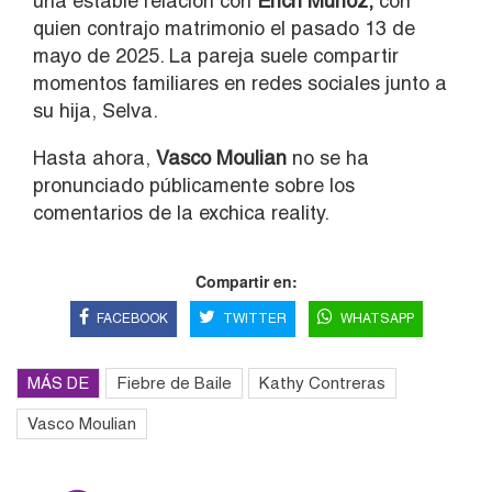
una estable relación con
Erich Muñoz
,
con
quien contrajo matrimonio el pasado 13 de
mayo de 2025. La pareja suele compartir
momentos familiares en redes sociales junto a
su hija, Selva.
Hasta ahora,
Vasco Moulian
no se ha
pronunciado públicamente sobre los
comentarios de la exchica reality.
Compartir en:
FACEBOOK
TWITTER
WHATSAPP
MÁS DE
Fiebre de Baile
Kathy Contreras
Vasco Moulian