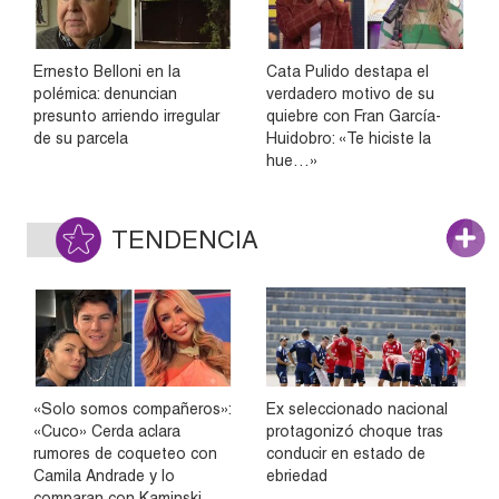
Ernesto Belloni en la
Cata Pulido destapa el
polémica: denuncian
verdadero motivo de su
presunto arriendo irregular
quiebre con Fran García-
de su parcela
Huidobro: «Te hiciste la
hue…»
TENDENCIA
«Solo somos compañeros»:
Ex seleccionado nacional
«Cuco» Cerda aclara
protagonizó choque tras
rumores de coqueteo con
conducir en estado de
Camila Andrade y lo
ebriedad
comparan con Kaminski