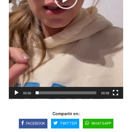
00:00
00:58
Compartir en:
FACEBOOK
TWITTER
WHATSAPP