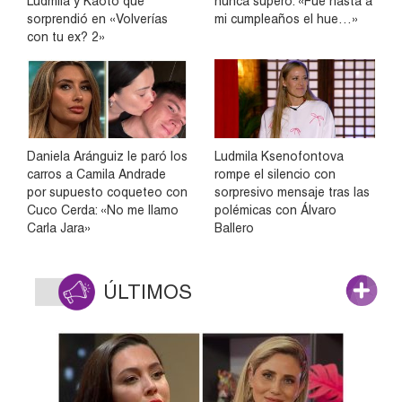
Ludmila y Kaoto que
nunca superó: «Fue hasta a
sorprendió en «Volverías
mi cumpleaños el hue…»
con tu ex? 2»
Daniela Aránguiz le paró los
Ludmila Ksenofontova
carros a Camila Andrade
rompe el silencio con
por supuesto coqueteo con
sorpresivo mensaje tras las
Cuco Cerda: «No me llamo
polémicas con Álvaro
Carla Jara»
Ballero
ÚLTIMOS