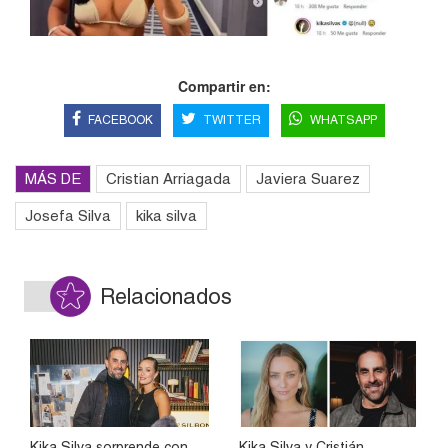
Compartir en:
FACEBOOK
TWITTER
WHATSAPP
MÁS DE
Cristian Arriagada
Javiera Suarez
Josefa Silva
kika silva
Relacionados
Kika Silva sorprende con
Kika Silva y Cristián