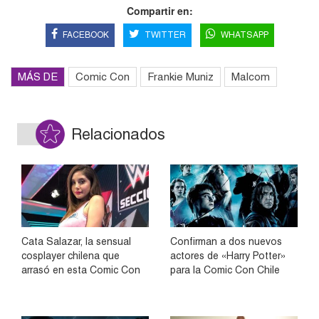
Compartir en:
FACEBOOK
TWITTER
WHATSAPP
MÁS DE
Comic Con
Frankie Muniz
Malcom
Relacionados
Cata Salazar, la sensual
Confirman a dos nuevos
cosplayer chilena que
actores de «Harry Potter»
arrasó en esta Comic Con
para la Comic Con Chile