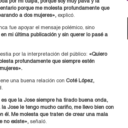
da por mi culpa, porque soy muy pava y la
mentario porque me molesta profundamente que
parando a dos mujeres»,
explicó.
unca fue apoyar el mensaje polémico, sino
n mi última publicación y sin querer lo pasé a
stia por la interpretación del público:
«Quiero
olesta profundamente que siempre estén
mujeres».
iene una buena relación con
Coté López,
d.
 es que la Jose siempre ha tirado buena onda,
 la Jose le tengo mucho cariño, me llevo bien con
con él. Me molesta que traten de crear una mala
e no existe»,
señaló.