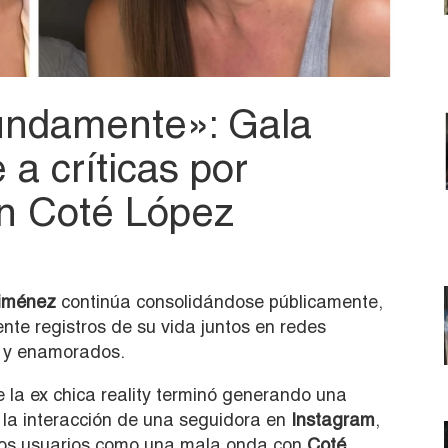
undamente»: Gala
 a críticas por
on Coté López
iménez
continúa consolidándose públicamente,
te registros de su vida juntos en redes
s y enamorados.
 la ex chica reality terminó generando una
e la interacción de una seguidora en
Instagram
,
unos usuarios como una mala onda con
Coté