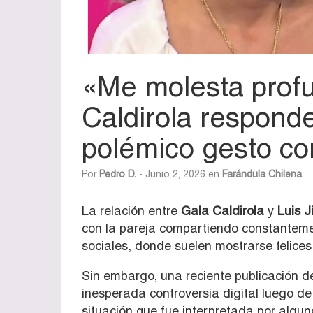
«Me molesta prof
Caldirola responde
polémico gesto c
Por
Pedro D.
- Junio 2, 2026 en
Farándula Chilena
La relación entre
Gala Caldirola
y
Luis J
con la pareja compartiendo constantemen
sociales, donde suelen mostrarse felice
Sin embargo, una reciente publicación de
inesperada controversia digital luego d
situación que fue interpretada por alg