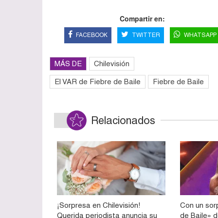
Compartir en:
FACEBOOK
TWITTER
WHATSAPP
MÁS DE
Chilevisión
El VAR de Fiebre de Baile
Fiebre de Baile
Relacionados
¡Sorpresa en Chilevisión!
Con un sorp
Querida periodista anuncia su
de Baile» d