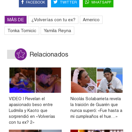
FACEBOOK
TWITTER
WHATSAPP
MÁS DE
¿Volverías con tu ex?
Americo
Tonka Tomicic
Yamila Reyna
Relacionados
VIDEO | Revelan el
Nicolás Solabarrieta revela
apasionado beso entre
la traición de Guarén que
Ludmila y Kaoto que
nunca superó: «Fue hasta a
sorprendió en «Volverías
mi cumpleaños el hue…»
con tu ex? 2»