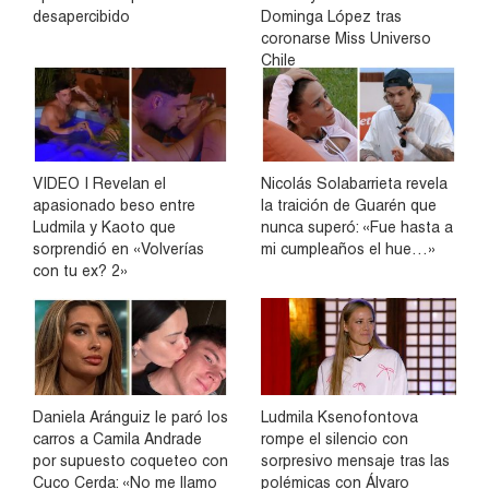
desapercibido
Dominga López tras
coronarse Miss Universo
Chile
VIDEO | Revelan el
Nicolás Solabarrieta revela
apasionado beso entre
la traición de Guarén que
Ludmila y Kaoto que
nunca superó: «Fue hasta a
sorprendió en «Volverías
mi cumpleaños el hue…»
con tu ex? 2»
Daniela Aránguiz le paró los
Ludmila Ksenofontova
carros a Camila Andrade
rompe el silencio con
por supuesto coqueteo con
sorpresivo mensaje tras las
Cuco Cerda: «No me llamo
polémicas con Álvaro