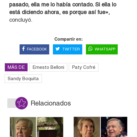
pasado, ella me lo había contado. Si ella lo
está diciendo ahora, es porque así fue»,
concluyó.
Compartir en:
FACEBOOK
TWITTER
WHATSAPP
MÁS DE
Ernesto Belloni
Paty Cofré
Sandy Boquita
Relacionados