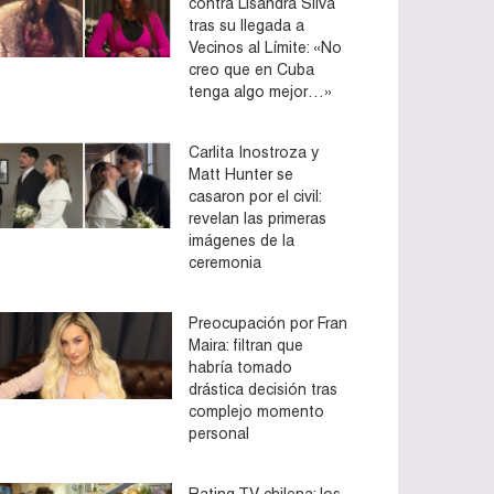
contra Lisandra Silva
tras su llegada a
Vecinos al Límite: «No
creo que en Cuba
tenga algo mejor…»
Carlita Inostroza y
Matt Hunter se
casaron por el civil:
revelan las primeras
imágenes de la
ceremonia
Preocupación por Fran
Maira: filtran que
habría tomado
drástica decisión tras
complejo momento
personal
Rating TV chilena: los