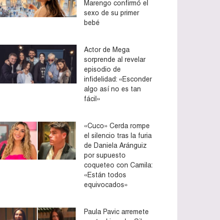
Marengo confirmó el
sexo de su primer
bebé
Actor de Mega
sorprende al revelar
episodio de
infidelidad: «Esconder
algo así no es tan
fácil»
«Cuco» Cerda rompe
el silencio tras la furia
de Daniela Aránguiz
por supuesto
coqueteo con Camila:
«Están todos
equivocados»
Paula Pavic arremete