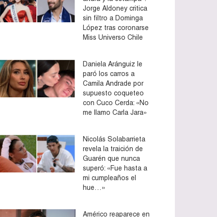
Jorge Aldoney critica
sin filtro a Dominga
López tras coronarse
Miss Universo Chile
Daniela Aránguiz le
paró los carros a
Camila Andrade por
supuesto coqueteo
con Cuco Cerda: «No
me llamo Carla Jara»
Nicolás Solabarrieta
revela la traición de
Guarén que nunca
superó: «Fue hasta a
mi cumpleaños el
hue…»
Américo reaparece en