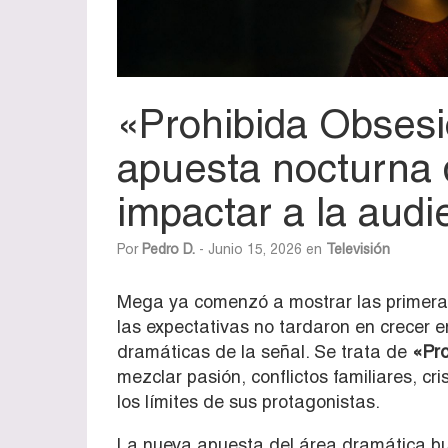
«Prohibida Obsesi
apuesta nocturna
impactar a la audi
Por
Pedro D.
- Junio 15, 2026 en
Televisión
Mega ya comenzó a mostrar las primeras
las expectativas no tardaron en crecer e
dramáticas de la señal. Se trata de
«Pro
mezclar pasión, conflictos familiares, c
los límites de sus protagonistas.
La nueva apuesta del área dramática bus