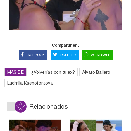
Compartir en:
FACEBOOK
TWITTER
WHATSAPP
MÁS DE
¿Volverías con tu ex?
Álvaro Ballero
Ludmila Ksenofontova
Relacionados