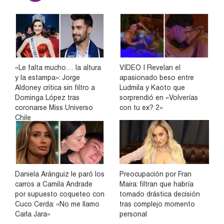
«Le falta mucho… la altura
VIDEO | Revelan el
y la estampa»: Jorge
apasionado beso entre
Aldoney critica sin filtro a
Ludmila y Kaoto que
Dominga López tras
sorprendió en «Volverías
coronarse Miss Universo
con tu ex? 2»
Chile
Daniela Aránguiz le paró los
Preocupación por Fran
carros a Camila Andrade
Maira: filtran que habría
por supuesto coqueteo con
tomado drástica decisión
Cuco Cerda: «No me llamo
tras complejo momento
Carla Jara»
personal