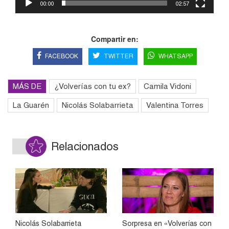
00:00
02:57
Compartir en:
FACEBOOK
TWITTER
WHATSAPP
MÁS DE
¿Volverías con tu ex?
Camila Vidoni
La Guarén
Nicolás Solabarrieta
Valentina Torres
Relacionados
Nicolás Solabarrieta
Sorpresa en «Volverías con