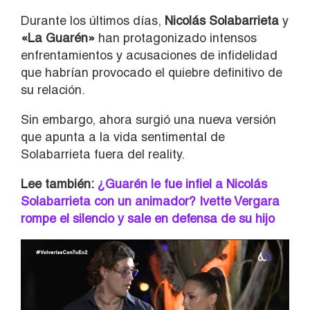
Durante los últimos días,
Nicolás Solabarrieta
y
«La Guarén»
han protagonizado intensos
enfrentamientos y acusaciones de infidelidad
que habrían provocado el quiebre definitivo de
su relación.
Sin embargo, ahora surgió una nueva versión
que apunta a la vida sentimental de
Solabarrieta fuera del reality.
Lee también:
¿Guarén le fue infiel a Nicolás
Solabarrieta con un animador? Ivette Vergara
rompe el silencio y sale en defensa de su hijo