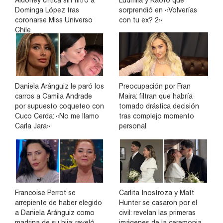
Dominga López tras
sorprendió en «Volverías
coronarse Miss Universo
con tu ex? 2»
Chile
Daniela Aránguiz le paró los
Preocupación por Fran
carros a Camila Andrade
Maira: filtran que habría
por supuesto coqueteo con
tomado drástica decisión
Cuco Cerda: «No me llamo
tras complejo momento
Carla Jara»
personal
Francoise Perrot se
Carlita Inostroza y Matt
arrepiente de haber elegido
Hunter se casaron por el
a Daniela Aránguiz como
civil: revelan las primeras
madrina de su hija: reveló
imágenes de la ceremonia