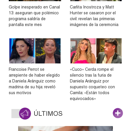
Golpe inesperado en Canal
Carlita Inostroza y Matt
13: aseguran que polémico
Hunter se casaron por el
programa saldría de
civil: revelan las primeras
pantalla este mes
imágenes de la ceremonia
Francoise Perrot se
«Cuco» Cerda rompe el
arrepiente de haber elegido
silencio tras la furia de
a Daniela Aránguiz como
Daniela Aránguiz por
madrina de su hija: reveló
supuesto coqueteo con
sus motivos
Camila: «Están todos
equivocados»
ÚLTIMOS