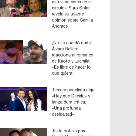
estuviera cerca de mi
círculo»: Suro Solar
revela su tajante
opinión sobre Camila
Andrade
¡No se guardó nada!
Álvaro Ballero
reacciona al romance
de Kaoto y Ludmila:
«Es libre de hacer lo
que quiera»
Tercera panelista deja
«Hay que Decirlo» y
lanza dura crítica:
«Una profunda
deslealtad»
Triste noticia para