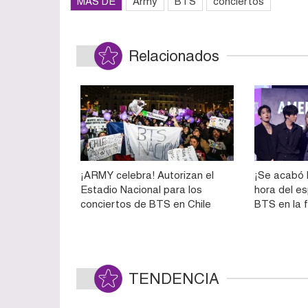
MÁS DE
Army
BTS
conciertos
Relacionados
¡ARMY celebra! Autorizan el
¡Se acabó 
Estadio Nacional para los
hora del e
conciertos de BTS en Chile
BTS en la f
TENDENCIA