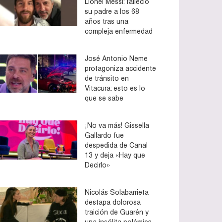
Lionel Messi: falleció
su padre a los 68
años tras una
compleja enfermedad
José Antonio Neme
protagoniza accidente
de tránsito en
Vitacura: esto es lo
que se sabe
¡No va más! Gissella
Gallardo fue
despedida de Canal
13 y deja «Hay que
Decirlo»
Nicolás Solabarrieta
destapa dolorosa
traición de Guarén y
una insólita polémica