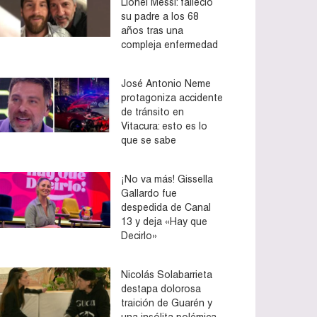
Lionel Messi: falleció
su padre a los 68
años tras una
compleja enfermedad
José Antonio Neme
protagoniza accidente
de tránsito en
Vitacura: esto es lo
que se sabe
¡No va más! Gissella
Gallardo fue
despedida de Canal
13 y deja «Hay que
Decirlo»
Nicolás Solabarrieta
destapa dolorosa
traición de Guarén y
una insólita polémica