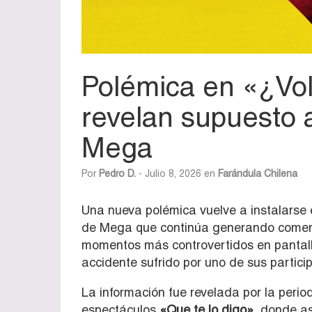
Polémica en «¿Vol
revelan supuesto a
Mega
Por
Pedro D.
- Julio 8, 2026 en
Farándula Chilena
Una nueva polémica vuelve a instalarse 
de Mega que continúa generando coment
momentos más controvertidos en pantalla
accidente sufrido por uno de sus partici
La información fue revelada por la perio
espectáculos
«Que te lo digo»
, donde a