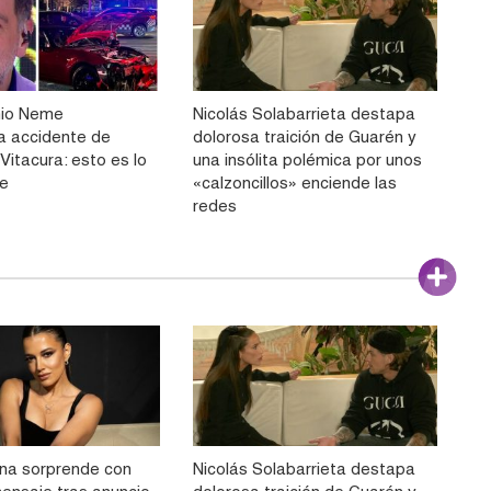
nio Neme
Nicolás Solabarrieta destapa
a accidente de
dolorosa traición de Guarén y
 Vitacura: esto es lo
una insólita polémica por unos
be
«calzoncillos» enciende las
redes
na sorprende con
Nicolás Solabarrieta destapa