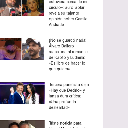
estuviera cerca de mi
círculo»: Suro Solar
revela su tajante
opinión sobre Camila
Andrade
¡No se guardó nada!
Álvaro Ballero
reacciona al romance
de Kaoto y Ludmila:
«Es libre de hacer lo
que quiera»
Tercera panelista deja
«Hay que Decirlo» y
lanza dura crítica:
«Una profunda
deslealtad»
Triste noticia para