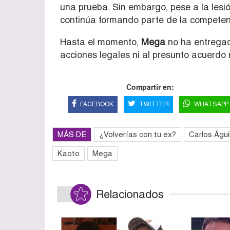
una prueba. Sin embargo, pese a la lesió
continúa formando parte de la competen
Hasta el momento,
Mega
no ha entregado
acciones legales ni al presunto acuerdo
Compartir en:
FACEBOOK
TWITTER
WHATSAPP
MÁS DE
¿Volverías con tu ex?
Carlos Águi
Kaoto
Mega
Relacionados