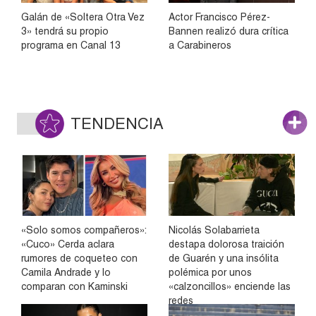
Galán de «Soltera Otra Vez
Actor Francisco Pérez-
3» tendrá su propio
Bannen realizó dura crítica
programa en Canal 13
a Carabineros
TENDENCIA
«Solo somos compañeros»:
Nicolás Solabarrieta
«Cuco» Cerda aclara
destapa dolorosa traición
rumores de coqueteo con
de Guarén y una insólita
Camila Andrade y lo
polémica por unos
comparan con Kaminski
«calzoncillos» enciende las
redes