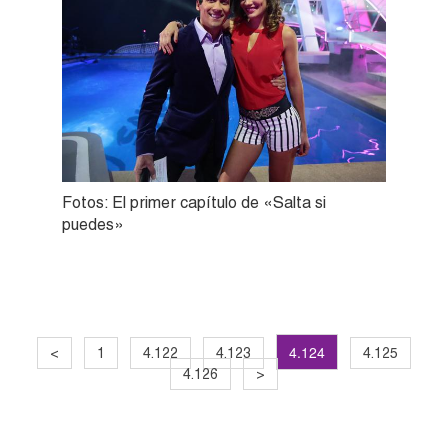
Fotos: El primer capítulo de «Salta si
puedes»
4.124
<
1
4.122
4.123
4.125
4.126
>