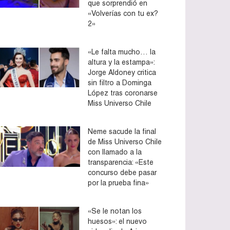
que sorprendió en
«Volverías con tu ex?
2»
«Le falta mucho… la
altura y la estampa»:
Jorge Aldoney critica
sin filtro a Dominga
López tras coronarse
Miss Universo Chile
Neme sacude la final
de Miss Universo Chile
con llamado a la
transparencia: «Este
concurso debe pasar
por la prueba fina»
«Se le notan los
huesos»: el nuevo