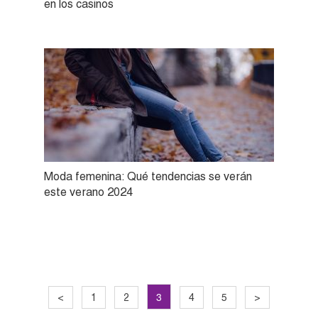
en los casinos
Moda femenina: Qué tendencias se verán
este verano 2024
3
<
1
2
4
5
>