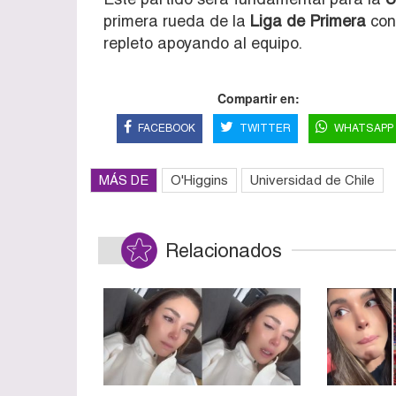
primera rueda de la
Liga de Primera
con
repleto apoyando al equipo.
Compartir en:
FACEBOOK
TWITTER
WHATSAPP
MÁS DE
O'Higgins
Universidad de Chile
Relacionados