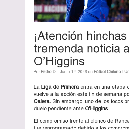
¡Atención hinchas 
tremenda noticia a
O’Higgins
Por
Pedro D.
- Junio 12, 2026 en
Fútbol Chileno
|
Un
La
Liga de Primera
entra en una etapa c
vuelve a la acción este fin de semana po
Calera
.
Sin embargo, uno de los focos pr
duelo pendiente ante
O’Higgins
.
El compromiso frente al elenco de Ran
fue reprogramado debido a los compromi