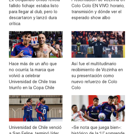
fallido fichaje: estaba listo
Colo Colo EN VIVO: horario,
para llegar al club, pero lo
transmisión y dónde ver el
descartaron y lanzó dura
esperado show albo
crítica
Hace más de un año que
Así fue el multitudinario
no ocurría: la marca que
recibimiento de Vozinha en
volvió a celebrar
su presentación como
Universidad de Chile tras
nuevo refuerzo de Colo
triunfo en la Copa Chile
Colo
Universidad de Chile venció
«Se nota que juega bien»:
a San Felipe, terminó líder
histórico de la ‘U’ sorprende