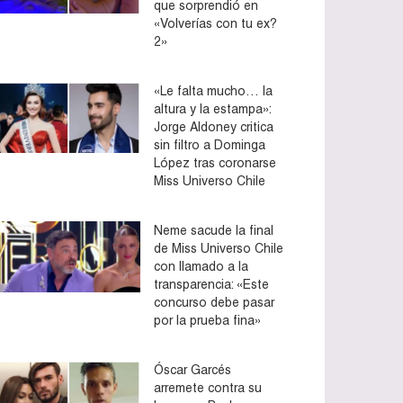
que sorprendió en
«Volverías con tu ex?
2»
«Le falta mucho… la
altura y la estampa»:
Jorge Aldoney critica
sin filtro a Dominga
López tras coronarse
Miss Universo Chile
Neme sacude la final
de Miss Universo Chile
con llamado a la
transparencia: «Este
concurso debe pasar
por la prueba fina»
Óscar Garcés
arremete contra su