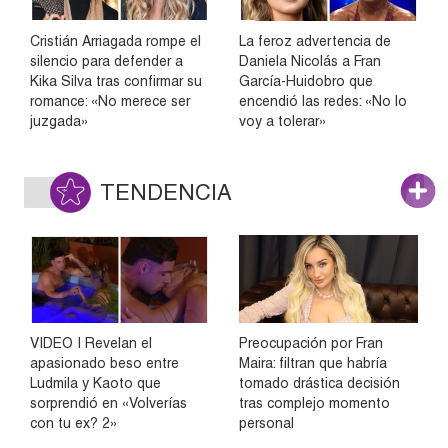
Cristián Arriagada rompe el
La feroz advertencia de
silencio para defender a
Daniela Nicolás a Fran
Kika Silva tras confirmar su
García-Huidobro que
romance: «No merece ser
encendió las redes: «No lo
juzgada»
voy a tolerar»
TENDENCIA
VIDEO | Revelan el
Preocupación por Fran
apasionado beso entre
Maira: filtran que habría
Ludmila y Kaoto que
tomado drástica decisión
sorprendió en «Volverías
tras complejo momento
con tu ex? 2»
personal