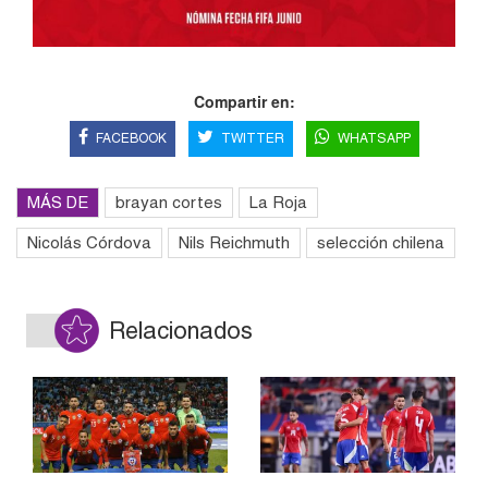
Compartir en:
FACEBOOK
TWITTER
WHATSAPP
MÁS DE
brayan cortes
La Roja
Nicolás Córdova
Nils Reichmuth
selección chilena
Relacionados