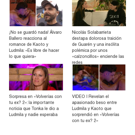
¡No se guardó nada! Álvaro
Nicolás Solabarrieta
Ballero reacciona al
destapa dolorosa traición
romance de Kaoto y
de Guarén y una insólita
Ludmila: «Es libre de hacer
polémica por unos
lo que quiera»
«calzoncillos» enciende las
redes
Sorpresa en «Volverías con
VIDEO | Revelan el
tu ex? 2»: la importante
apasionado beso entre
noticia que Tonka le dio a
Ludmila y Kaoto que
Ludmila y nadie esperaba
sorprendió en «Volverías
con tu ex? 2»