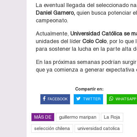
La eventual llegada del seleccionado nac
Daniel Garnero,
quien busca potenciar el
campeonato.
Actualmente,
Universidad Católica se ma
unidades del líder
Colo Colo
, por lo que
para sostener la lucha en la parte alta d
En las próximas semanas podrían surgir
que ya comienza a generar expectativa 
Compartir en:
FACEBOOK
TWITTER
WHATSAPP
MÁS DE
guillermo maripan
La Roja
selección chilena
universidad catolica