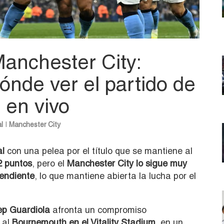
anchester City:
ónde ver el partido de
 en vivo
l
|
Manchester City
al
con una pelea por el título que se mantiene al
2 puntos
, pero el
Manchester City lo sigue muy
pendiente
, lo que mantiene abierta la lucha por el
ep Guardiola
afronta un compromiso
 al
Bournemouth en el Vitality Stadium
, en un