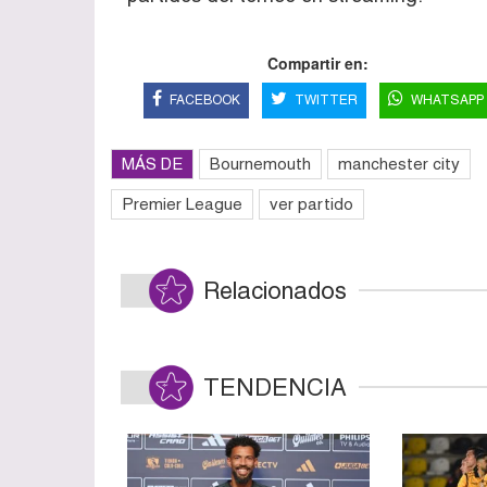
Compartir en:
FACEBOOK
TWITTER
WHATSAPP
MÁS DE
Bournemouth
manchester city
Premier League
ver partido
Relacionados
TENDENCIA