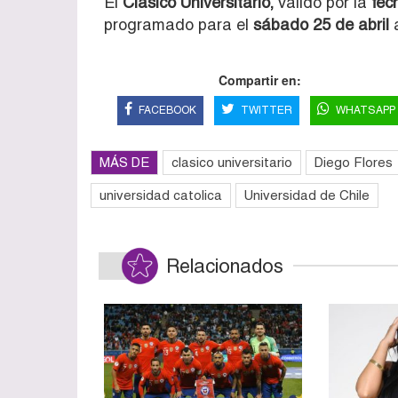
El
Clásico Universitario,
válido por la
fec
programado para el
sábado 25 de abril
a
Compartir en:
FACEBOOK
TWITTER
WHATSAPP
MÁS DE
clasico universitario
Diego Flores
universidad catolica
Universidad de Chile
Relacionados