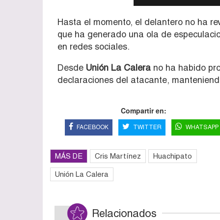
Hasta el momento, el delantero no ha rev
que ha generado una ola de especulacion
en redes sociales.
Desde
Unión La Calera
no ha habido pro
declaraciones del atacante, manteniendo 
Compartir en:
FACEBOOK
TWITTER
WHATSAPP
MÁS DE
Cris Martínez
Huachipato
Unión La Calera
Relacionados