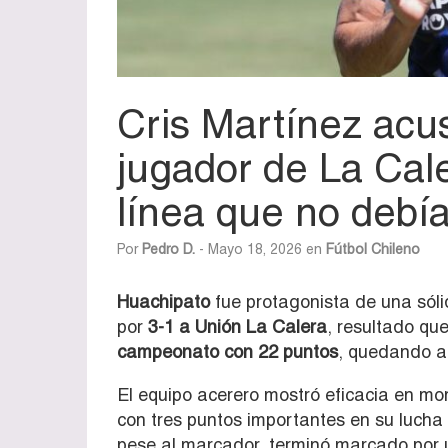
Cris Martínez acu
jugador de La Cal
línea que no debí
Por
Pedro D.
- Mayo 18, 2026 en
Fútbol Chileno
Huachipato
fue protagonista de una sóli
por
3-1 a Unión La Calera
, resultado qu
campeonato con 22 puntos
, quedando a 
El equipo acerero mostró eficacia en m
con tres puntos importantes en su lucha p
pese al marcador, terminó marcado por u