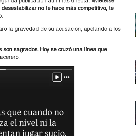
egunda publicación aún más directa:
«Meterse
a desestabilizar no te hace más competitivo, te
ó.
laro la gravedad de su acusación, apelando a los
s son sagrados. Hoy se cruzó una línea que
acerero.