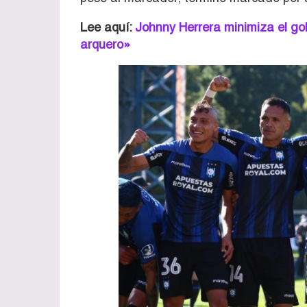
Lee aquí:
Johnny Herrera minimiza el gol
arquero»