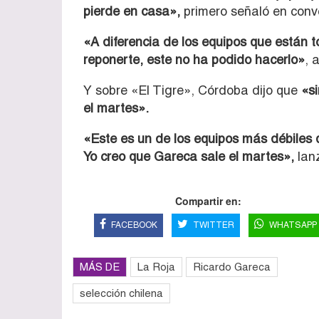
pierde en casa»,
primero señaló en con
«A diferencia de los equipos que están 
reponerte, este no ha podido hacerlo»
, 
Y sobre «El Tigre», Córdoba dijo que
«si
el martes».
«Este es un de los equipos más débiles 
Yo creo que Gareca sale el martes»,
lanz
Compartir en:
FACEBOOK
TWITTER
WHATSAPP
MÁS DE
La Roja
Ricardo Gareca
selección chilena