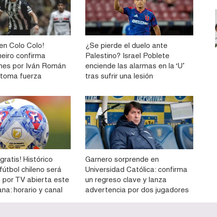
n Colo Colo!
¿Se pierde el duelo ante
neiro confirma
Palestino? Israel Poblete
nes por Iván Román
enciende las alarmas en la ‘U’
e toma fuerza
tras sufrir una lesión
gratis! Histórico
Garnero sorprende en
 fútbol chileno será
Universidad Católica: confirma
o por TV abierta este
un regreso clave y lanza
na: horario y canal
advertencia por dos jugadores